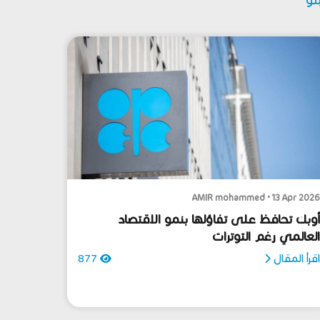
AMIR mohammed • 13 Apr 202
وبك تحافظ على تفاؤلها بنمو الاقتصاد
لعالمي رغم التوترات
قرأ المقال
877