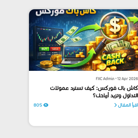
FXC Admin • 12 Apr 202
اش باك فوركس: كيف تسترد عمولات
لتداول وتزيد أرباحك؟
قرأ المقال
805