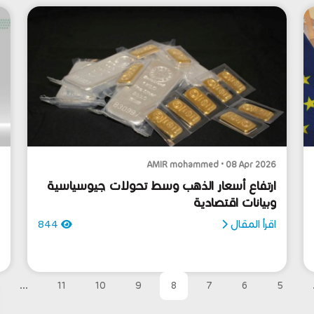
6
AMIR mohammed • 08 Apr 2026
ارتفاع أسعار الذهب وسط تحولات جيوسياسية
وبيانات اقتصادية
ع
ش
اقرأ المقال
844
ا
...
11
10
9
8
7
6
5