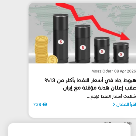
Moaz Odat • 08 Apr 202
هبوط حاد في أسعار النفط بأكثر من 13%
قب إعلان هدنة مؤقتة مع إيران
هدت أسعار النفط تراجع...
قرأ المقال
739
›
270
269