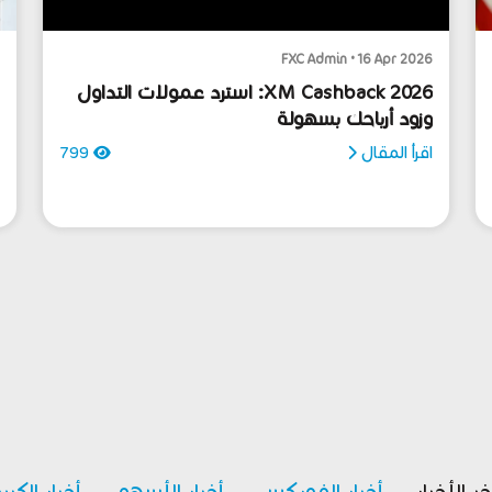
6
FXC Admin • 16 Apr 2026
XM Cashback 2026: استرد عمولات التداول
وزود أرباحك بسهولة
ا
ش
اقرأ المقال
799
ا
خر الأخبار
أخبار الفوركس
أخبار الأسهم
أخبار الكري