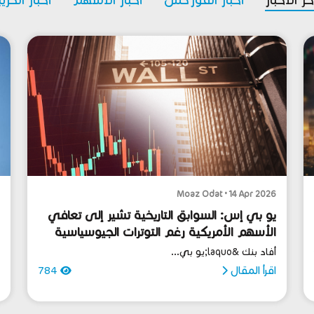
6
Moaz Odat • 14 Apr 2026
يو بي إس: السوابق التاريخية تشير إلى تعافي
أ
الأسهم الأمريكية رغم التوترات الجيوسياسية
ا
أفاد بنك &laquo;يو بي...
ا
اقرأ المقال
784