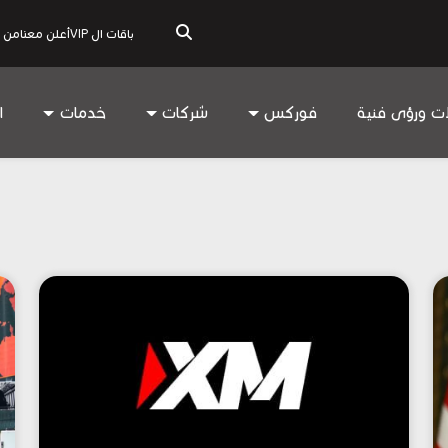
باقات ال VIP
أعلن معنا
من 
ات ورؤى فنية
فوركس
شركات
خدمات
ا