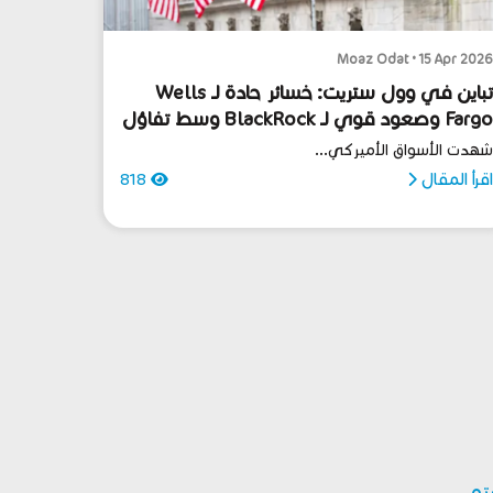
Moaz Odat • 15 Apr 202
تباين في وول ستريت: خسائر حادة لـ Wells
Fargo وصعود قوي لـ BlackRock وسط تفاؤل
لأسواق
هدت الأسواق الأميركي...
قرأ المقال
818
بتو