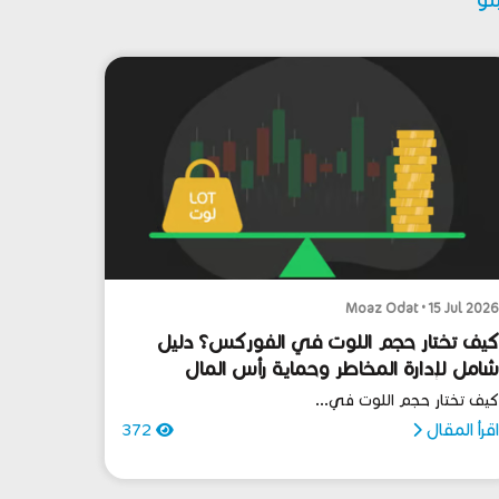
Moaz Odat • 15 Jul 202
يف تختار حجم اللوت في الفوركس؟ دليل
امل لإدارة المخاطر وحماية رأس المال
يف تختار حجم اللوت في...
قرأ المقال
372