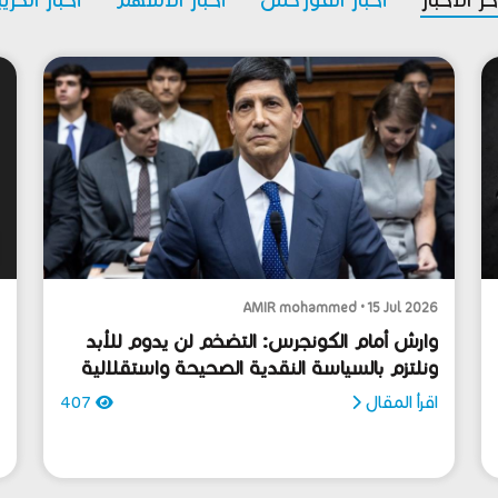
6
AMIR mohammed • 15 Jul 2026
وارش أمام الكونجرس: التضخم لن يدوم للأبد
ك
ونلتزم بالسياسة النقدية الصحيحة واستقلالية
ش
القرار المركزي
ك
اقرأ المقال
407
ا