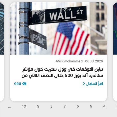
6
AMIR mohammed • 06 Jul 2026
تباين التوقعات في وول ستريت حول مؤشر
ل
ستاندرد آند بورز 500 خلال النصف الثاني من
و
2026
ل
اقرأ المقال
666
ا
...
10
9
8
7
6
5
4