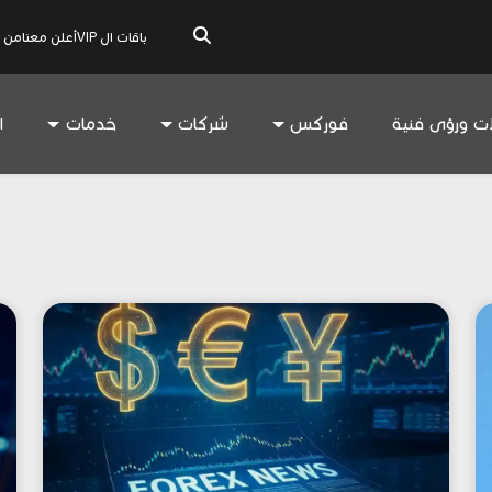
باقات ال VIP
أعلن معنا
من 
ات ورؤى فنية
فوركس
شركات
خدمات
ا