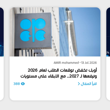
6
AMIR mohammed • 13 Jul 2026
أوبك تخفض توقعات الطلب لعام 2026
ل
وترفعها لـ 2027.. مع الإبقاء على مستويات
و
النمو الاقتصادي دون تغيير
ل
اقرأ المقال
388
ا