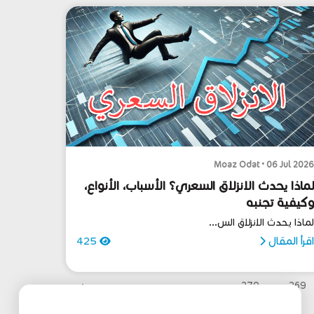
Moaz Odat • 06 Jul 202
ماذا يحدث الانزلاق السعري؟ الأسباب، الأنواع،
كيفية تجنبه
ماذا يحدث الانزلاق الس...
قرأ المقال
425
›
270
269