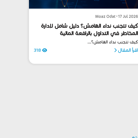
Moaz Odat • 17 Jul 202
يف تتجنب نداء الهامش؟ دليل شامل لإدارة
لمخاطر في التداول بالرافعة المالية
يف تتجنب نداء الهامش؟...
قرأ المقال
318
بتو