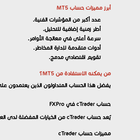
أبرز مميزات حساب MT5
عدد أكبر من المؤشرات الفنية.
أطر زمنية إضافية للتحليل.
سرعة أعلى في معالجة الأوامر.
أدوات متقدمة لإدارة المخاطر.
تقويم اقتصادي مدمج.
من يمكنه الاستفادة من MT5؟
يفضل هذا الحساب المتداولون الذين يعتمدون على ا
حساب cTrader في FXPro
يُعد حساب cTrader من الخيارات المفضلة لدى العديد من المتداولين المحترفين، خاصةً أولئك الذين يبحثون عن تنفيذ سريع للغاية وشفافية أكبر في الأسعار.
مميزات حساب cTrader