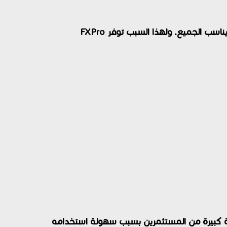
يختلف المتداولون في خبراتهم وأهدافهم وأحجام رؤوس أموالهم، لذلك لا يمكن أن يكون هناك نوع حساب واحد يناسب الجميع. ولهذا السبب توفر FXPro
عتمد عليه شريحة كبيرة من المستثمرين بسبب سهولة استخدامه