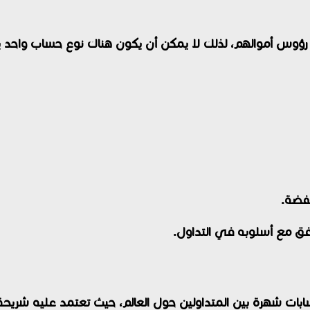
خفضة.
فق مع أسلوبه في التداول.
MetaTrade أو MT4 من أكثر الحسابات شهرة بين المتداولين حول العالم، حيث ت