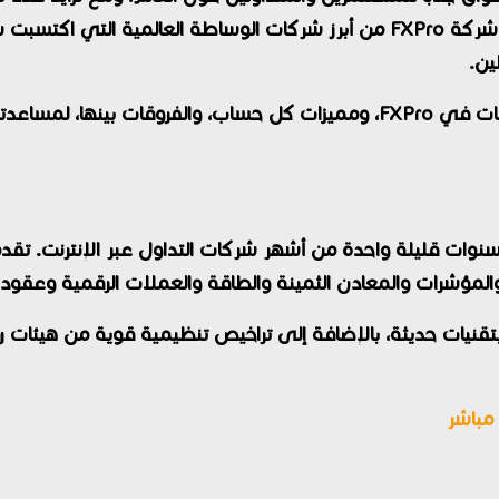
خطوة أساسية لتحقيق تجربة تداول ناجحة. وتُعتبر شركة FXPro من أبرز شركات ال
ين.
في هذا المقال سنستعرض بالتفصيل أنواع الحسابات في FXPro، ومميزات كل حساب،
ام 2006، وأصبحت خلال سنوات قليلة واحدة من أشهر شركات التداول عبر الإ
المؤشرات والمعادن الثمينة والطاقة والعملات الرقمية وعقود 
 مدعومة بتقنيات حديثة، بالإضافة إلى تراخيص تنظيمية قوية من هيئا
مباشر