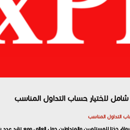
واق جذبًا للمستثمرين والمتداولين حول العالم، ومع تزايد عدد