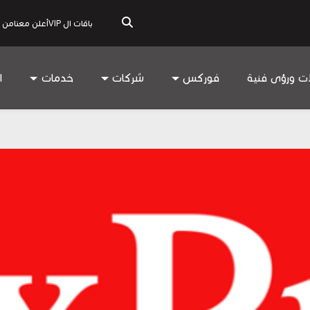
باقات ال VIP
أعلن معنا
من 
ات ورؤى فنية
فوركس
شركات
خدمات
ا