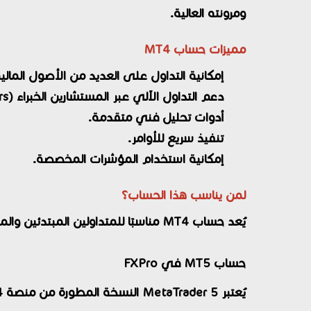
ومرونته العالية.
مميزات حساب MT4
إمكانية التداول على العديد من الأصول المالية
دعم التداول الآلي عبر المستشارين الخبراء (Expert Advisors).
أدوات تحليل فني متقدمة.
تنفيذ سريع للأوامر.
إمكانية استخدام المؤشرات المخصصة.
لمن يناسب هذا الحساب؟
يُعد حساب MT4 مناسبًا للمتداولين المبتدئين والمتوسطين والمحترفين الذين يفضلون منصة التداول التقليدية الأشهر عالميًا.
حساب MT5 في FXPro
يُعتبر MetaTrader 5 النسخة المطورة من منصة MT4، حيث يوفر أدوات إضافية وتحسينات تقنية تساعد على تطوير تجربة التداول.