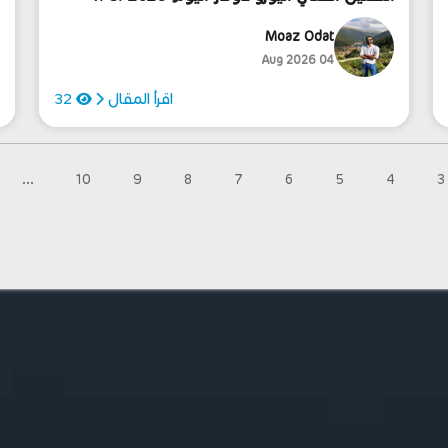
Moaz Odat
04 Aug 2026
اقرأ المقال
32
...
10
9
8
7
6
5
4
3