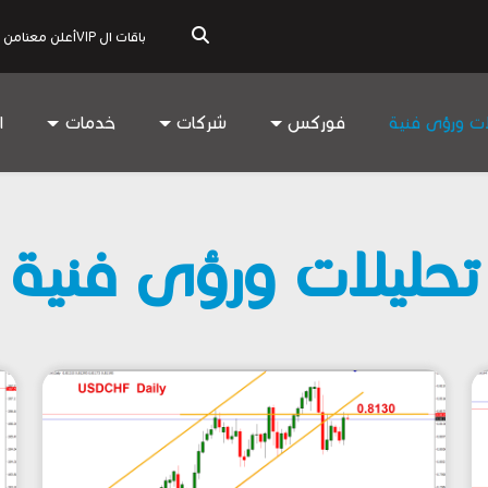
باقات ال VIP
أعلن معنا
من 
ات ورؤى فنية
فوركس
شركات
خدمات
ا
تحليلات ورؤى فنية