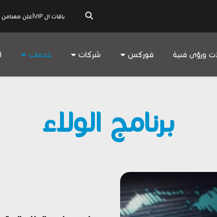
باقات ال VIP
أعلن معنا
من 
ات ورؤى فنية
فوركس
شركات
خدمات
ا
برنامج الولاء