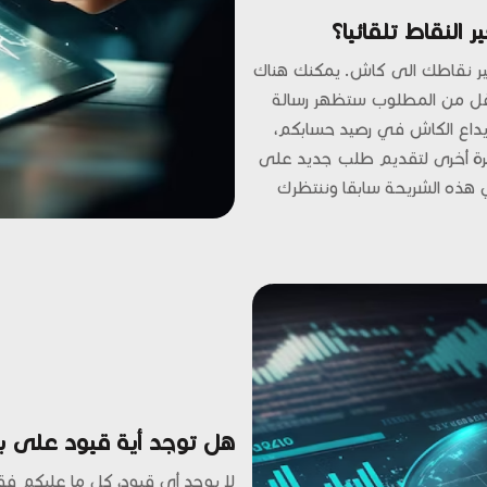
 النقاط تلقائيا؟
ير نقاطك الى كاش. يمكنك هناك
اقل من المطلوب ستظهر رسالة
إيداع الكاش في رصيد حسابكم،
 مرة أخرى لتقديم طلب جديد على
هذه الشريحة سابقا وننتظرك
هل توجد أية قيود على برن
لا يوجد أي قيود، كل ما عليكم 