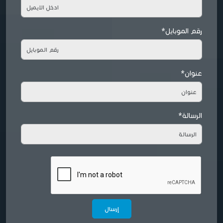
رقم الموبايل*
عنوان*
الرسالة*
إرسال