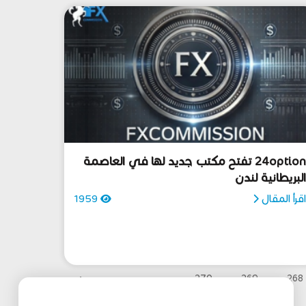
24option تفتح مكتب جديد لها في العاصمة
لبريطانية لندن
قرأ المقال
1959
›
270
269
268