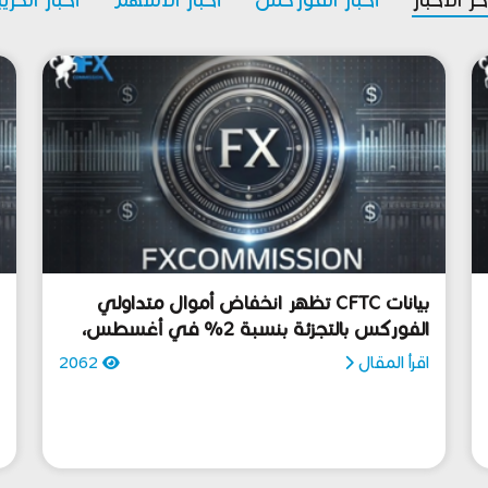
بيانات CFTC تظهر انخفاض أموال متداولي
الفوركس بالتجزئة بنسبة 2% في أغسطس،
س
اقرأ المقال
2062
ا