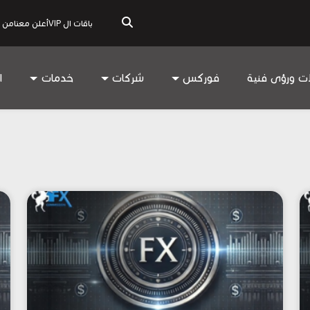
باقات ال VIP
أعلن معنا
من 
ات ورؤى فنية
فوركس
شركات
خدمات
ا