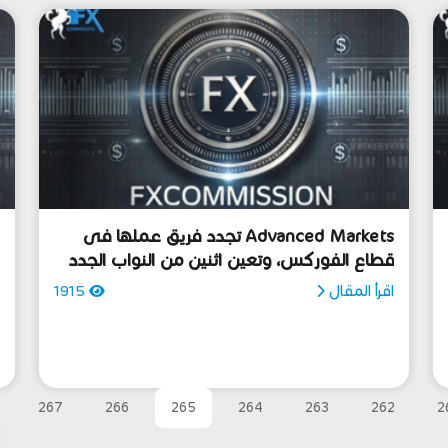
Advanced Markets تجدد فريق عملها فى
قطاع الفوركس، وتعين اثنين من النواب الجدد
ا
لرئيس الشركة
اقرأ المقال
1915
ا
267
266
265
264
263
262
2