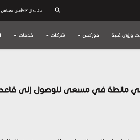
باقات ال VIP
أعلن معنا
من 
ات ورؤى فنية
فوركس
شركات
خدمات
ا