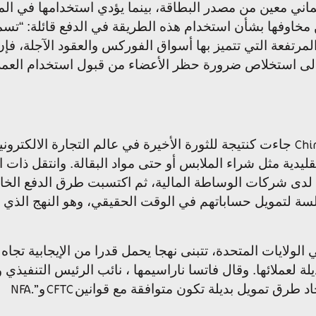
ني معين من مصدر البطاقة، بينما يؤدي استخدامها في ال
مخاوفها بشأن استخدام هذه الطريقة في الدفع قائلة: “تسم
لمرتفعة التي تتميز بها أسواق الفوركس والعقود الآجلة، فإن
إلى استخلاص ضرورة حظر الأعضاء من قبول استخدام العملا
جاءت كنتيجة للثورة الأخيرة في عالم التجارة الالكترون
Chi
يدية مثل شراء الملابس أو حتى مواد البقالة. وانتقل ذات ا
 لدى شركات الوساطة المالية، ثم اكتسبت طرق الدفع الخاض
لتمويل حساباتهم في الوقت الحقيقي، وهو النهج الذي ي
الولايات المتحدة، تتبنى نهجا يحمل قدرا من الإيجابية تج
لعملائها. وقال فاتسا ناراسيمها ، نائب الرئيس التنفيذي
د طرق تمويل بديلة تكون متوافقة مع قوانين
و
NFA.”
CFTC