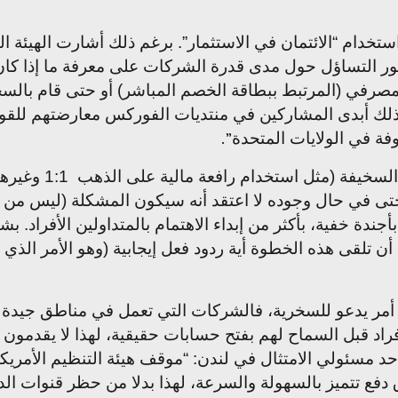
استخدام “الائتمان في الاستثمار”. برغم ذلك أشارت الهيئة
 يثور التساؤل حول مدى قدرة الشركات على معرفة ما إذا ك
صرفي (المرتبط ببطاقة الخصم المباشر) أو حتى قام بال
ذلك أبدى المشاركين في منتديات الفوركس معارضتهم للقواع
لوفة في الولايات المتحدة
.”
وتنضم الخطوة الأخي
، وحتى في حال وجوده لا اعتقد أنه سيكون المشكلة (ليس م
ندة خفية، بأكثر من إبداء الاهتمام بالمتداولين الأفراد. 
 تلقى هذه الخطوة أية ردود فعل إيجابية (وهو الأمر الذي لا
أمر يدعو للسخرية، فالشركات التي تعمل في مناطق جيدة ا
أفراد قبل السماح لهم بفتح حسابات حقيقية، لهذا لا يقدمو
د مسئولي الامتثال في لندن: “موقف هيئة التنظيم الأمريكية
 تتميز بالسهولة والسرعة، لهذا بدلا من حظر قنوات الدفع