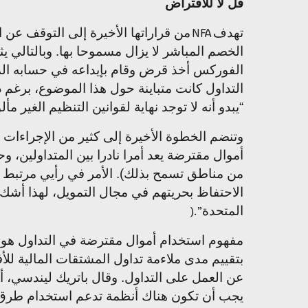
قل لا للاقتراض
تهدف
من قراراتها الأخيرة إلى التوقف عن 
NFA
الخصم المباشر لا يزال مسموحا بها. وبالتالي
الفوركس أخذ قرض وقام بإيداعه في حسابه الم
التداول كانت متباينة حول هذا الموضوع، برغم 
“يبدو أنه لا توجد نهاية لقوانين التنظيم الغير مأ
أموال مقترضة يعد أمرا نادرا بين المتداولين
من مناطق تسمح بذلك). الأمر في رأيي مرتبط بأج
الاحتفاظ بحريتهم في مجال التمويل، لهذا أشك أن
المتحدة
).”
مفهوم استخدام أموال مقترضة في التداول هو 
بتقييم مدى ملاءمة تداول المشتقات المالية لل
عن العمل على التداول. وقال باتريك ليندسي، أح
يجب أن تكون هناك أنظمة تدعم استخدام طرق دفع