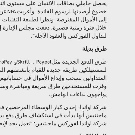
يحصل حاملي بطاقات الائتمان على مستوى ائتما
خضوع أرصدتها لرسوم الفائدة. وأعربت
عن 
NFA
إلى الأموال المقترضة. ونظرا لطبيعة التقلبات ا
خلال فترة زمنية قصيرة، دفعت مجلس الإدارة 
لتداول الفوركس والعقود الآجلة
.”
طرق بديلة
طرق الدفع الجديدة مثل
،
و
naPay
Skrill
Paypal
للمستهلكين طريقة جديدة للقيام بأنشطتهم التقل
المتداولين بسحب وإيداع الأموال في حساباتهم
وفرت للمستخدمين طرق سريعة ومباشرة وسلسة 
يواجهون نداءات الهامش
.
شركة اواندا، إحدى كبار الوسطاء المرخصين في 
ماجنتيس أنها بدأت في استكشاف طرق دفع بديلة 
شركة اواندا لفوركس ماجنتيس: “نعمل بجد لإيجا