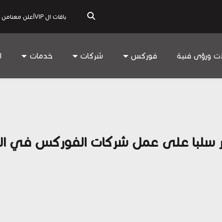
باقات ال VIP
أعلن معنا
من 
ات ورؤى فنية
فوركس
شركات
خدمات
ا
ن سيؤثر سلبا على عمل شركات الفوركس في ا