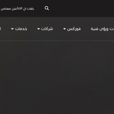
باقات ال VIP
أعلن معنا
من 
ات ورؤى فنية
فوركس
شركات
خدمات
ا