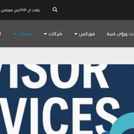
باقات ال VIP
أعلن معنا
من 
ات ورؤى فنية
فوركس
شركات
خدمات
ا