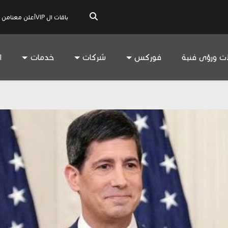
باقات ال VIP
أعلن معنا
من 
ات ورؤى فنية
فوركس
شركات
خدمات
ا