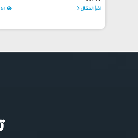
اقرأ المقال
151
ت