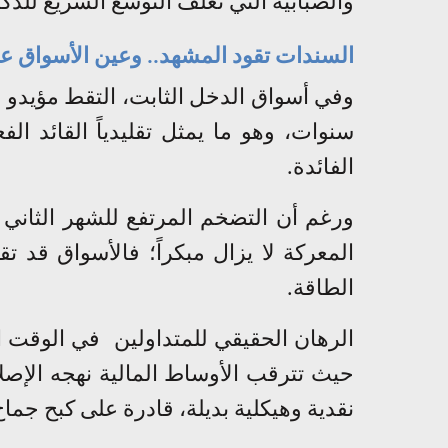
والضبابية التي تغلف التوسع السريع للذك
السندات تقود المشهد.. وعين الأسواق ع
وفي أسواق الدخل الثابت، التقط مؤيدو هذ
سنوات، وهو ما يمثل تقليدياً القائد الف
الفائدة
.
ورغم أن التضخم المرتفع للشهر الثاني 
المعركة لا يزال مبكراً؛ فالأسواق قد
الطاقة
.
الرهان الحقيقي للمتداولين
في الوقت ا
حيث تترقب الأوساط المالية نهجه الإصل
نقدية وهيكلية بديلة، قادرة على كبح جما