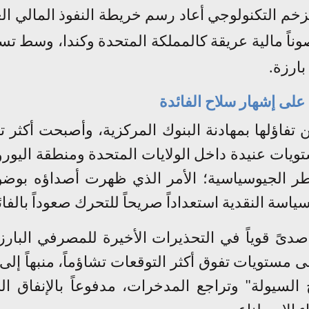
خم التكنولوجي أعاد رسم خريطة النفوذ المالي العا
وناً مالية عريقة كالمملكة المتحدة وكندا، وسط 
بارزة
.
على إشهار سلاح الفائدة
ن تفاؤلها بمهادنة البنوك المركزية، وأصبحت أكثر تق
ات عنيدة داخل الولايات المتحدة ومنطقة اليورو و
طر الجيوسياسية؛ الأمر الذي ظهرت أصداؤه بوضو
اسة النقدية استعداداً صريحاً للتحرك صعوداً بالفائ
صدىً قوياً في التحذيرات الأخيرة للمصرفي البا
ى مستويات تفوق أكثر التوقعات تشاؤماً، منبهاً إل
السيولة" وتراجع المدخرات، مدفوعاً بالإنفاق 