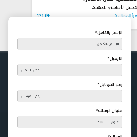
لتحليل الأساسي للذهب:...
قرأ المقال
131
الإسم بالكامل*
الايميل*
رقم الموبايل*
عنوان الرسالة*
الرسالة*