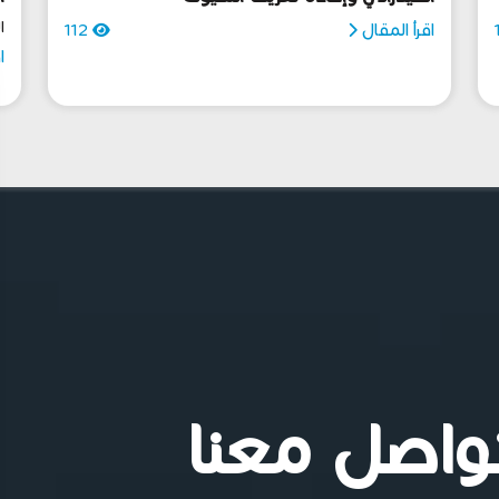
ا
اقرأ المقال
112
ا
واصل معنا