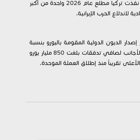
شركة "تيثر" للعملات الرقمية كأكبر مشترٍ منفرد في 2025 باقتنائها أكثر من 100 طن. وفي المقابل، نفذت تركيا مطلع عام 2026 واحدة من أكبر
 إصدار الديون الدولية المقومة باليورو بنسبة
30% ليصل إلى مستوى قياسي ناهز تريليون يورو خلال العام الماضي، بالتوازي مع ضخ المستثمرين الأجانب لصافي تدفقات بلغت 850 مليار يورو
على تقريباً منذ إطلاق العملة الموحدة.