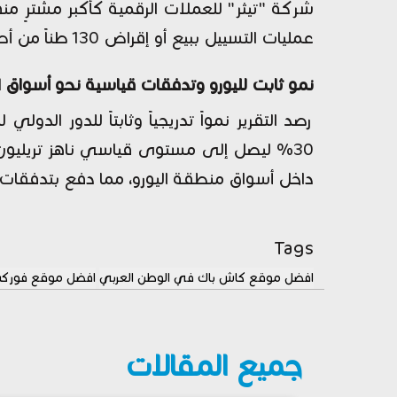
عمليات التسييل ببيع أو إقراض 130 طناً من أصل 220 طناً اشترتها سابقاً، وذلك لمواجهة التبعات الاقتصادية لاندلاع الحرب الإيرانية.
نمو ثابت لليورو وتدفقات قياسية نحو أسواق 
رصد التقرير نمواً تدريجياً وثابتاً للدور الد
داخل أسواق منطقة اليورو، مما دفع بتدفقات ا
Tags
افضل موقع كاش باك في الوطن العربي
افضل موقع فوركس
جميع المقالات