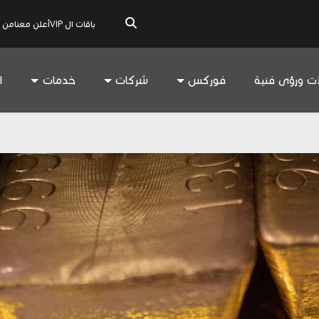
باقات ال VIP
أعلن معنا
من 
ات ورؤى فنية
فوركس
شركات
خدمات
ا