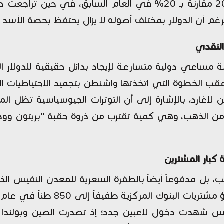
النقدي
ة مساعي دولية متسارعة لإيجاد بدائل حقيقية للدولار ال
وجه منحنى تصاعدياً حاداً منذ عام 2022، عقب الخطوة التي اتخذتها واشنطن بتجميد
ين لاغارد، بالإشارة إلى أن التوترات الجيوسياسية تظل 
لعالم حالياً أكثر من 36 ألف طن من الذهب، وهي كمية تقترب من ذروة حقبة 
كبار المشترين