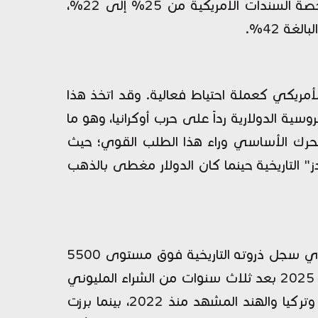
إجمالي الاحتياطيات العالمية بنهاية عام 2025 مقارنة بـ 20% في العام السابق، في حين تراجعت حصة السندات الأمريكية من 25% إلى 22%،
أمريكي كعملة احتياط فعالية. وقد اتخذ هذا
 الاحتياطيات الروسية الدولارية رداً على حرب أوكرانيا، وهو ما
المحرك الأساسي وراء هذا الطلب القوي؛ حيث
"بريتون وودز" التاريخية حينما كان الدولار مغطى بالذهب
لم يكن الصعود نتيجة الكميات المشتراة فحسب، بل مدفوعاً أيضاً بالطفرة السعرية للمعدن النفيس الذي سجل ذروته التاريخية فوق مستوى 5500
دولار للأونصة في يناير الماضي. وبرغم تباطؤ مشتريات البنوك المركزية طفيفاً إلى 850 طناً في عام 2025 بعد ثلاث سنوات من الشراء المليوني
(فوق 1000 طن سنوياً)، إلا أن خريطة التكديس شهدت دخول لاعبين جدد؛ إذ تصدرت الصين وبولندا وتركيا والهند المشهد منذ 2022، بينما برزت