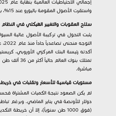
واستقرت الأصول المقومة باليورو عند 15%، برغم أن الدولار بمختلف أصوله لا يزال يحتفظ بحصة الأسد البالغة 42%.
سلاح العقوبات والتغيير الهيكلي في النظام 
يثبت التحول في تركيبة الأصول عالية السيول
الت
أكدته رئيسة البنك المركزي الأوروبي، كريست
تمتلك بنوك ا
مباشرة.
مستويات قياسية للأسعار وتقلبات في خريطة 