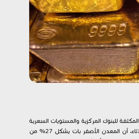
لمكثفة للبنوك المركزية والمستويات السعرية
القياسية التي تضاعفت خلال العامين الماضيين. وأظهر تقرير البنك المركزي الأوروبي الصادر يوم الثلاثاء، أن المعدن الأصفر بات يشكل 27% من