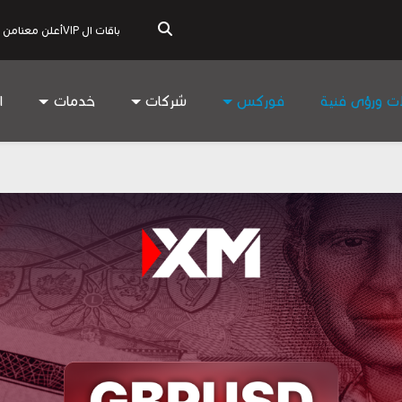
باقات ال VIP
أعلن معنا
من 
ات ورؤى فنية
فوركس
شركات
خدمات
ا