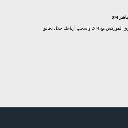
باشر
XM
ق ال
فوركس
مع
، واسحب أرباحك خلال دقائق.
XM