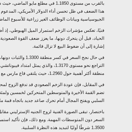
بالقرب من مستوى 1.1850 في مطلع مايو
هذا الضعف في ظل تحسن أداء الدولار الأمريكي، المدعوم ب
الجيوسياسية
وبيانات الوظائف الغير زراعية للأسبوع الما
فنيًا، تعكس مؤشرات الزخم استمرار الميل الهبوطي، إذ أ
الحياد، قبل أن يتحرك دونها، ما يعزز ضعف القوة الصعودي
إشارة إلى أن ضغوط البيع لا تزال قائمة.
في حال نجح السعر في ك
منطقة أكثر أهمية حول 1.2960، حيث يلتقي قاع مارس مع امتداد فيبوناتشي 261.8
تضم القمة الأخيرة والمتوسطين المتحركين لخمسين ولمئ
السلبي ويفتح المجال أمام تحرك صاعد جديد باتجاه قمة ما
باختصار، تبقى الصورة الفنية لزوج الجنيه الإسترليني مق
1.3500 شرطًا أوليًا لتبديد هذه النظرة السلبية.