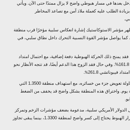
 الماضي، حيث دخل بعدها في مسار هبوطي واضح لا يزال ممتدًا حتى الآن. ويأتي
زيادة الطلب عليه كعملة ملاذ آمن مع تصاعد المخاطر
ضي.
ظهر مؤشر الاستوكاستيك إشارة انعكاس سلبية مؤخرًا قرب منطقة
ة. كما يواصل مؤشر القوة النسبية التحرك داخل نطاق سلبي، في
سر منطقة 1.3300 والثبات دونها، فقد يمنح ذلك الحركة الهبوطية دفعة إضافية، مع احتمال امتداد
التراجع نحو مستوى 1.3170، والذي يمثل امتداد فيبوناتشي 161.8%. وفي حال فقد الزوج هذا الدعم أيضًا، قد تتجه الأنظار نحو
.
%
في المقابل، فإن عودة الزخم الصعودي قد تدفع الزوج لمحاولة تعويض جزء من خسائره، مع استهداف منطقة 1.3500 التي
ة يوم. واختراق هذه المنطقة بشكل واضح قد يخفف من الضغط
يو
.
ابل الدولار الأمريكي سلبية، مدعومة بضعف مؤشرات الزخم وتمركز
السعر دون المتوسطات المهمة. ومع ذلك، فإن تأكيد استمرار الهبوط يحتاج إلى كسر واضح لمنطقة 1.3300، بينما يبقى تجاوز