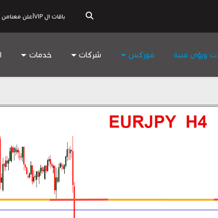
باقات ال VIP
أعلن معنا
من 
ات ورؤى فنية
فوركس
شركات
خدمات
ا