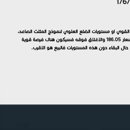
 القوي او مستويات الضلع العلوي لنموذج المثلث الصاعد،
الان في حال الصعود واختراق هذه المستويات عند أسعار 186.05 والاغلاق فوقه فسيكون هناك فرصة قوية