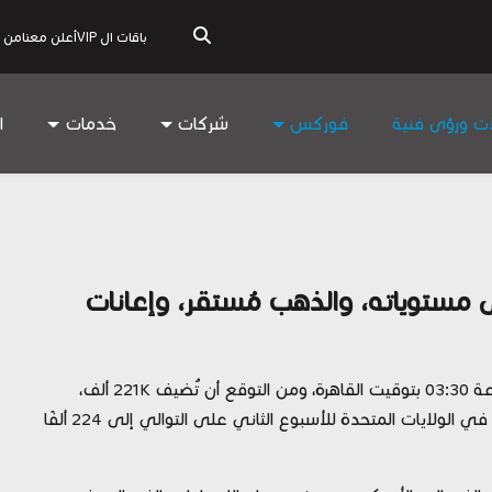
باقات ال VIP
أعلن معنا
من 
ات ورؤى فنية
فوركس
شركات
خدمات
ا
 مستوياته، والذهب مُستقر، وإعانات
تترقب الأسواق اليوم بيانات إعانات البطالة الأمريكية الساعة 03:30 بتوقيت القاهرة، ومن التوقع أن تُضيف 221K ألف،
حيث ارتفع عدد الأشخاص الذين يطالبون بإعانات البطالة في الولايات المتحدة للأسبوع الثاني على التوالي إلى 224 ألفًا