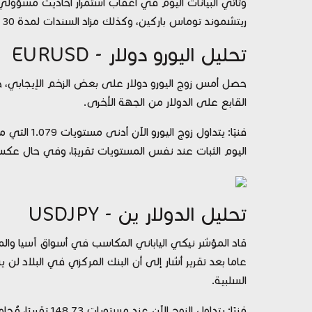
وتأتي البيانات اليوم في أعقاب استمرار أحاديث مسؤولي
ريتشموند توماس باركين، وكذلك مزاد السندات لمدة 30 سنة.
تحليل اليورو دولار - EURUSD
القابع على الدولار من الجهة الأخرى.
فنيًا: يتداو
اليوم الثبات عند نفس المستويات تقريبًا، وفي حال عكس السيناريو ستك
تحليل الدولار ين - USDJPY
عاما بعد تقرير أشار إلى أن البنك المركزي في البلاد لن
السلبية.