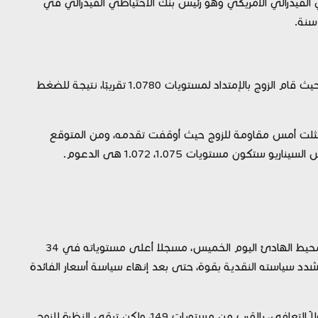
 الفيدرالي الأمريكي وهو رئيس بنك الاحتياطي الفيدرالي في
حصل أمس زوج اليورو دولار على بعض الزخم الإيجابي، حيث قام الزوج بالإمتداد لمستويات 1.0780 تقريبًا، نتيجة للضغط
ل زوج اليورو الآن أدنى مستويات 1.079 التي مثلت أمس مقاومة للزوج حيث أوقفت تقدمه، ومن المتوقع
ون مستويات 1.075، 1.072 هى الدعوم.
قاد المؤشر نيكي الياباني المكاسب في أسواق آسيا والمحيط الهادئ اليوم الخميس، مسجلا أعلى مستوياته في 34
 يشدد سياسته النقدية بقوة، حتى بعد إنهاء سياسة أسعار الفائدة
فنيًا: يتداول الزوج الآن عند مستويات 148.73 تقريبًا، مُحاولاً التعافي، بالقرب من مستويات 149، ولكن تبقى النظرة للزوج