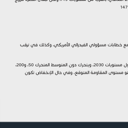
ع خطابات مسؤولي الفيدرالي الأمريكي، وكذلك في ترقب
فنيًا: حتى كتابة التقرير المعدن الأصفر مُستقر، ويحول حول مستويات 2030، ويتحرك دون المتوسط المتحرك 50، و200،
ظرًا المزيد من الزخم الإيجابي، ليظل مستوى 2055 هو مستوى المقاومة المتوقع، وفي حال الإنخفاض تكون