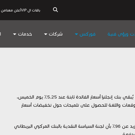
باقات ال VIP
أعلن معنا
من 
ات ورؤى فنية
فوركس
شركات
خدمات
ا
تترقب الأسواق اليوم قرار بنك انجلترا حيث من المتوقع أن يُبقي بنك إنجلترا أسعار الفائدة ثابتة عند 5.25٪ يوم الخميس،
توقعات واللغة للحصول على تلميحات حول تخفيضات أسعار
كان السوق بعد ظهر يوم الأربعاء يحسب احتمالًا بنسبة تزيد عن 96٪ بأن لجنة السياسة النقدية بالبنك المركزي البريطاني
مرتفعة