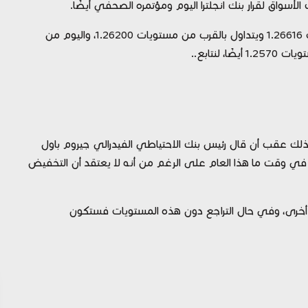
لأسواق لقرار بنك انجلترا اليوم ومؤتمره الصحفي أيضًا.
فنيًا: يتداول الزوج الآن على تراجع ملحوظ دون مستويات 1.26616 ويتداول بالقرب من مستويات 1.26200، واليوم من
ع المعدن الأصفر اليوم صباح الخميس أعلى 2040 وذلك عقب أن قال رئيس بنك الاحتياطي الفيدرالي جيروم باول
ي وقت ما هذا العام على الرغم من أنه لا يعتقد أن التخفيض
تداول الذهب الآن بالقرب من مستويات 2040 مرة أخرى، وفي حال التراجع دون هذه المستويات فستكون